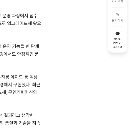
카카오톡
✎
장 운영 과정에서 접수
문의하기
으로 업그레이드해 왔으
☎
010-
2212-
격 운영 기능을 한 단계
4350
환경에서도 안정적인 품
·자몽 에이드 등 액상
환경에서 구현했다. 최근
드해, 무인커피머신의
낸 결과라고 생각한
의 품질과 기술을 지속