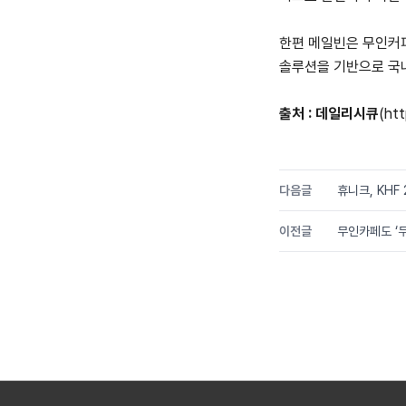
한편 메일빈은 무인커피
솔루션을 기반으로 국내
출처 : 데일리시큐
(
htt
다음글
휴니크, KHF
이전글
무인카페도 ‘두