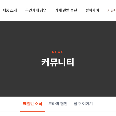
제품 소개
무인카페 창업
카페 렌탈 플랜
설치사례
커뮤
NEWS
커뮤니티
메일빈 소식
드라마 협찬
점주 이야기