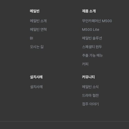
메일빈
제품 소개
메일빈 소개
무인카페머신 M500
메일빈 연혁
M500 Lite
BI
메일빈 솔루션
오시는 길
스페셜티 원두
추출 가능 메뉴
커피
설치사례
커뮤니티
설치사례
메일빈 소식
드라마 협찬
점주 이야기