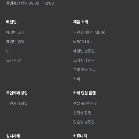
운영시간
평일 09:00 ~ 18:00
메일빈
제품 소개
메일빈 소개
무인카페머신 M500
메일빈 연혁
M500 Lite
BI
메일빈 솔루션
오시는 길
스페셜티 원두
추출 가능 메뉴
커피
무인카페 창업
카페 렌탈 플랜
무인카페 창업
렌탈 플랜이란?
샵인샵 창업
맞춤형 솔루션
설치사례
커뮤니티