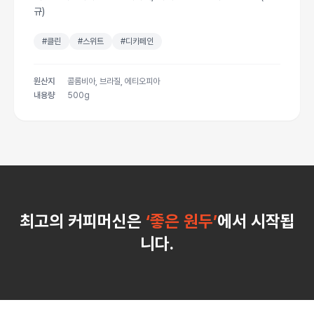
규)
#클린
#스위트
#디카페인
원산지
콜롬비아, 브라질, 에티오피아
내용량
500g
최고의 커피머신은
‘좋은 원두’
에서 시작됩
니다.