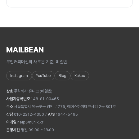
MAILBEAN
무인커피머신의 새로운 기준, 메일빈
Instagram
YouTube
Blog
Kakao
상호
주식회사 휴니크
(
메일빈
)
사업자등록번호
148-81-00465
주소
서울특별시 영등포구 경인로 775, 에이스하이테크시티 2동 801호
상담
010-2212-4350
/
A/S
1644-5495
이메일
help@hunik.kr
운영시간
평일 09:00 ~ 18:00