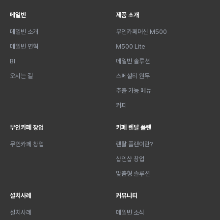
메일빈
제품 소개
메일빈 소개
무인카페머신 M500
메일빈 연혁
M500 Lite
BI
메일빈 솔루션
오시는 길
스페셜티 원두
추출 가능 메뉴
커피
무인카페 창업
카페 렌탈 플랜
무인카페 창업
렌탈 플랜이란?
샵인샵 창업
맞춤형 솔루션
설치사례
커뮤니티
설치사례
메일빈 소식