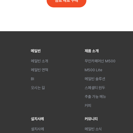
음료 재료 구매
메일빈
제품 소개
메일빈 소개
무인카페머신 M500
메일빈 연혁
M500 Lite
BI
메일빈 솔루션
오시는 길
스페셜티 원두
추출 가능 메뉴
커피
설치사례
커뮤니티
설치사례
메일빈 소식