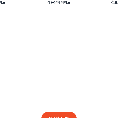
이드
레몬유자 에이드
청포