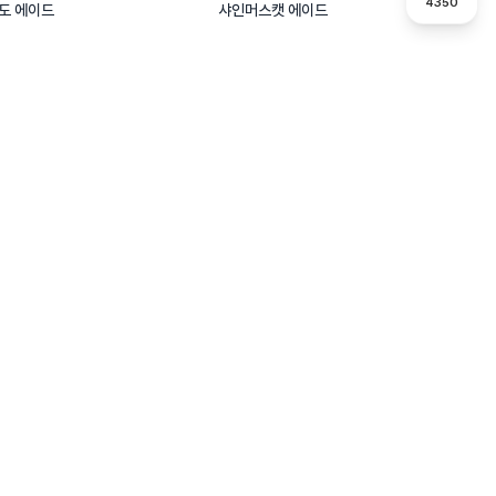
4350
도 에이드
샤인머스캣 에이드