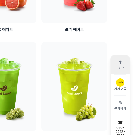
몽 에이드
딸기 에이드
↑
TOP
talk
카카오톡
✎
문의하기
☎
010-
2212-