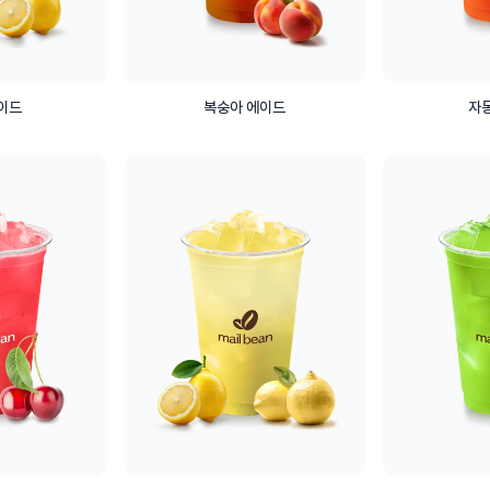
이드
복숭아 에이드
자