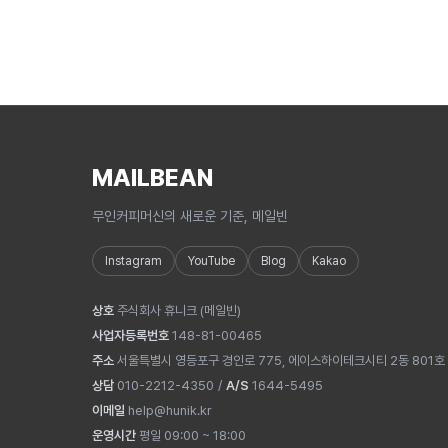
MAILBEAN
무인커피머신의 새로운 기준, 메일빈
Instagram
YouTube
Blog
Kakao
상호
주식회사 휴니크
(
메일빈
)
사업자등록번호
148-81-00465
주소
서울특별시 영등포구 경인로 775, 에이스하이테크시티 2동 801호
상담
010-2212-4350
/
A/S
1644-5495
이메일
help@hunik.kr
운영시간
평일 09:00 ~ 18:00