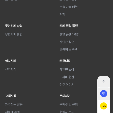
추출 가능 메뉴
커피
무인카페 창업
카페 렌탈 플랜
무인카페 창업
렌탈 플랜이란?
샵인샵 창업
맞춤형 솔루션
설치사례
커뮤니티
설치사례
메일빈 소식
드라마 협찬
↑
점주 이야기
💬
고객지원
문의하기
자주하는 질문
구매·렌탈 문의
talk
제품 매뉴얼
협력사 문의