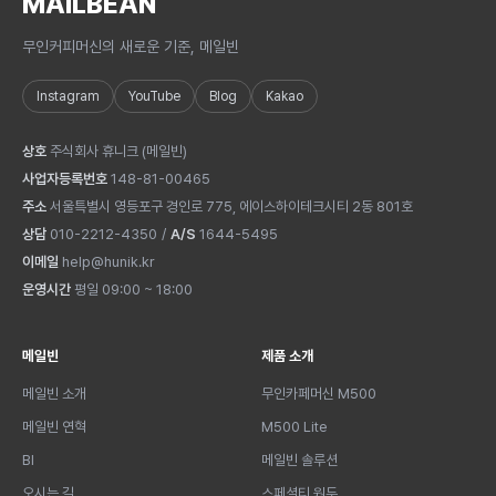
MAILBEAN
무인커피머신의 새로운 기준, 메일빈
Instagram
YouTube
Blog
Kakao
상호
주식회사 휴니크
(
메일빈
)
사업자등록번호
148-81-00465
주소
서울특별시 영등포구 경인로 775, 에이스하이테크시티 2동 801호
상담
010-2212-4350
/
A/S
1644-5495
이메일
help@hunik.kr
운영시간
평일 09:00 ~ 18:00
메일빈
제품 소개
메일빈 소개
무인카페머신 M500
메일빈 연혁
M500 Lite
BI
메일빈 솔루션
오시는 길
스페셜티 원두