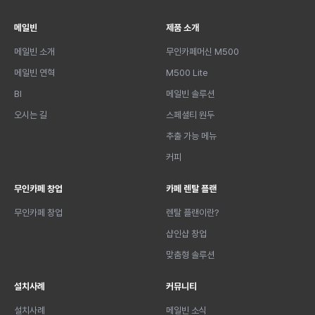
메일빈
제품 소개
메일빈 소개
무인카페머신 M500
메일빈 연혁
M500 Lite
BI
메일빈 솔루션
오시는 길
스페셜티 원두
추출 가능 메뉴
커피
무인카페 창업
카페 렌탈 플랜
무인카페 창업
렌탈 플랜이란?
샵인샵 창업
맞춤형 솔루션
설치사례
커뮤니티
설치사례
메일빈 소식