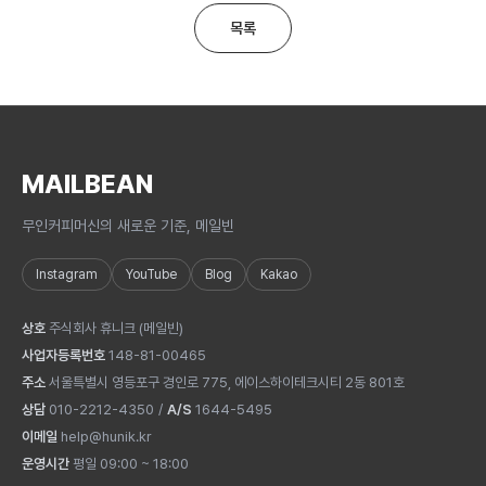
목록
MAILBEAN
무인커피머신의 새로운 기준, 메일빈
Instagram
YouTube
Blog
Kakao
상호
주식회사 휴니크
(
메일빈
)
사업자등록번호
148-81-00465
주소
서울특별시 영등포구 경인로 775, 에이스하이테크시티 2동 801호
상담
010-2212-4350
/
A/S
1644-5495
이메일
help@hunik.kr
운영시간
평일 09:00 ~ 18:00