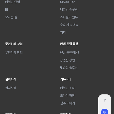
메일빈 연혁
M500 Lite
BI
메일빈 솔루션
오시는 길
스페셜티 원두
추출 가능 메뉴
커피
무인카페 창업
카페 렌탈 플랜
무인카페 창업
렌탈 플랜이란?
샵인샵 창업
맞춤형 솔루션
설치사례
커뮤니티
설치사례
메일빈 소식
드라마 협찬
↑
점주 이야기
💬